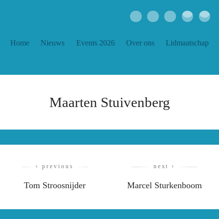
Home
Nieuws
Events 2026
Over ons
Lidmaatschap
Maarten Stuivenberg
‹ previous
next ›
Tom Stroosnijder
Marcel Sturkenboom